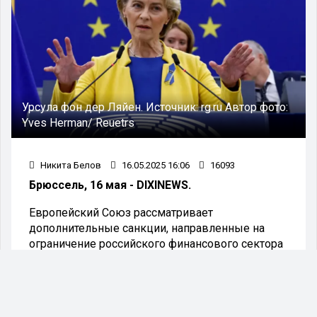
Урсула фон дер Ляйен.
Источник:
rg.ru
Автор фото:
Yves Herman/ Reuetrs
Никита Белов
16.05.2025 16:06
16093
Брюссель, 16 мая - DIXINEWS.
Европейский Союз рассматривает
дополнительные санкции, направленные на
ограничение российского финансового сектора
и снижение лимита цен на нефть. Об этом
сообщила Урсула фон дер Ляйен.
Европейский союз движется к усилению
давления на Россию в ответ на обострение