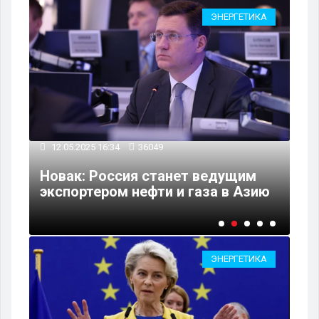
КА
ЭНЕРГЕТИКА
08
12.05.2025 16:34
36049
Ро
Новак: Россия станет ведущим
во
экспортером нефти и газа в Азию
по
ЭНЕРГЕТИКА