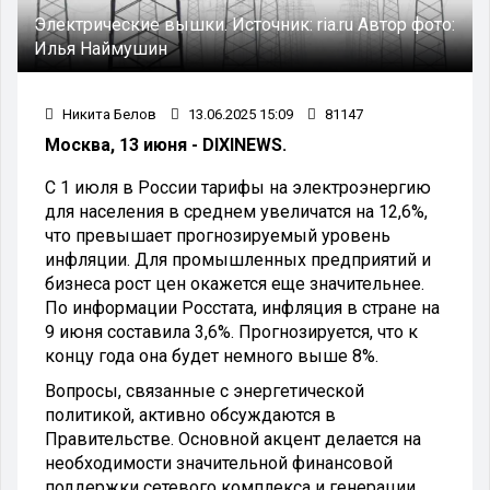
Электрические вышки.
Источник:
ria.ru
Автор фото:
Илья Наймушин
Никита Белов
13.06.2025 15:09
81147
Москва, 13 июня - DIXINEWS.
С 1 июля в России тарифы на электроэнергию
для населения в среднем увеличатся на 12,6%,
что превышает прогнозируемый уровень
инфляции. Для промышленных предприятий и
бизнеса рост цен окажется еще значительнее.
По информации Росстата, инфляция в стране на
9 июня составила 3,6%. Прогнозируется, что к
концу года она будет немного выше 8%.
Вопросы, связанные с энергетической
политикой, активно обсуждаются в
Правительстве. Основной акцент делается на
необходимости значительной финансовой
поддержки сетевого комплекса и генерации