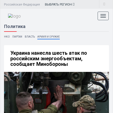
Российская Федерация
ВЫБРАТЬ
РЕГИОН
Toggl
naviga
Политика
НКО
ПАРТИИ
ВЛАСТЬ
АРМИЯ И ОРУЖИЕ
Украина нанесла шесть атак по
российским энергообъектам,
сообщает Минобороны