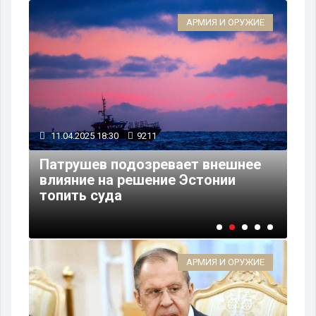
ИЕ
АРМИЯ И ОРУЖИЕ
11.04.2025 18:30
9211
11
на
Патрушев подозревает внешнее
влияние на решение Эстонии
Фр
топить суда
на
АРМИЯ И ОРУЖИЕ