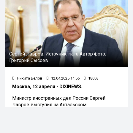
Сергей Лавров.
Источник:
ria.ru
Автор фото:
Григорий Сысоев
Никита Белов
12.04.2025 14:56
18053
Москва, 12 апреля - DIXINEWS.
Министр иностранных дел России Сергей
Лавров выступил на Антальском
дипломатическом форуме и отметил, что
евроатлантическое сообщество активно
готовится к потенциальной новой войне.