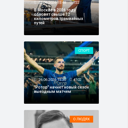
26.06.2026 15:48
722
В Москве в 2026 году
обновят свыше 12
километров трамвайных
путей
СПОРТ
26.06.2026 15:30
4102
"Ротор" начнет новый сезон
выездным матчем
О ЛЮДЯХ