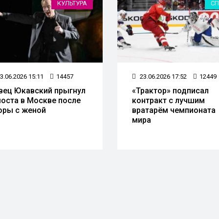
КУЛЬТУРА
СП
3.06.2026 15:11
14457
23.06.2026 17:52
12449
вец Юкавский прыгнул
«Трактор» подписал
моста в Москве после
контракт с лучшим
оры с женой
вратарём чемпионата
мира