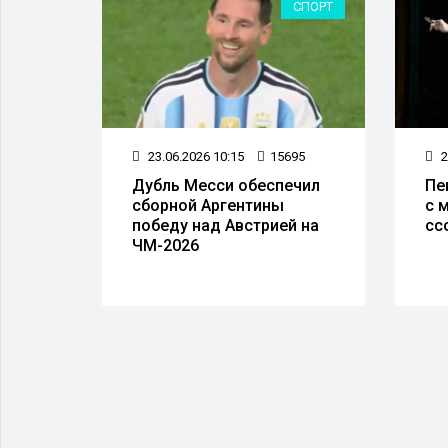
СПОРТ
СПОРТ
99
23.06.2026 10:15
15695
2
Дубль Месси обеспечил
Пе
в
сборной Аргентины
с 
победу над Австрией на
сс
ЧМ-2026