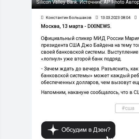
Silicon Valley Bank.
Источник:
AP Photo
Автор
Константин Большаков
13.03.2023 08:04
Москва, 13 марта - DIXINEWS.
Официальный спикер МИД России Мария
президента США Джо Байдена на тему тог
своей банковской системы. Выступление 
«лопнул» уже второй банк подряд.
- Зачем ждать до вечера. Разъяснить, к
банковской системы» может каждый ребё
обеспеченных долларов, чем вызовут ещё
Напомним, накануне сообщалось, что в США
#сша