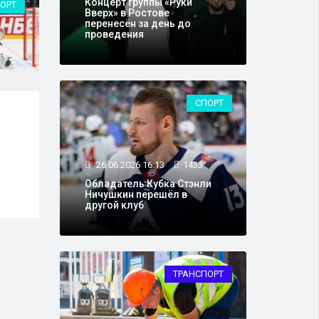
Концерт группы «Руки
ОРТ
КУЛЬТУРА
Вверх» в Ростове
перенесён за день до
проведения
СПОРТ
24.06.2026 13:23
11789
24.0
Жена Спивакова назвала
Сниж
дату выписки музыканта
рамк
из больницы
конт
26.06.2026 16:13
1433
птиц
Обладатель Кубка Стэнли
Ничушкин перешёл в
другой клуб
ТРАНСПОРТ