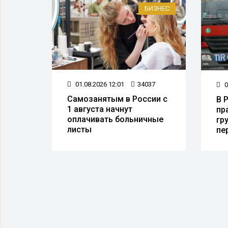
О ВСЕМ
БИЗНЕС
01.08.2026 12:01
34037
52
0
Самозанятым в России с
В 
1 августа начнут
ские
пр
оплачивать больничные
и
гр
листы
пе