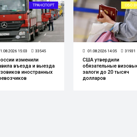
ТРАНСПОРТ
ОБО В
1.08.2026 15:03
33545
01.08.2026 14:05
31931
России изменили
США утвердили
авила въезда и выезда
обязательные визовы
узовиков иностранных
залоги до 20 тысяч
ревозчиков
долларов