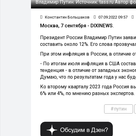
Владимир Путин.
Источник:
tass.ru
Автор фо
Константин Большаков
07.09.2022 09:57
Москва, 7 сентября - DIXINEWS.
Президент России Владимир Путин заявил
составить около 12%. Его слова прозвуч
При этом инфляция в России, в отличие от
- По итогам июля инфляция в США состави
тенденция - в отличие от западных эконом
Думаю, что по результатам года у нас буде
Ко второму кварталу 2023 года Россия вы
6% или 4%, по мнению разных экспертов.
#путин