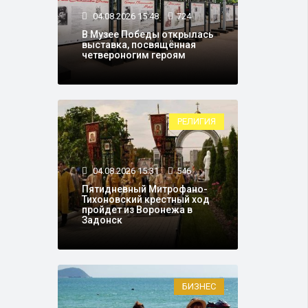
04.08.2026 15:48
724
В Музее Победы открылась
выставка, посвящённая
четвероногим героям
РЕЛИГИЯ
04.08.2026 15:31
546
Пятидневный Митрофано-
Тихоновский крестный ход
пройдет из Воронежа в
Задонск
БИЗНЕС