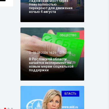
Ладожский мост через
Неву полностью
перекроют для движения
ночью 4 августа
ОБЩЕСТВО
03.08.2026 16:29
16393
В Ростовской области
начнётся эксперимент по
новым мерам социальной
поддержки
ВЛАСТЬ