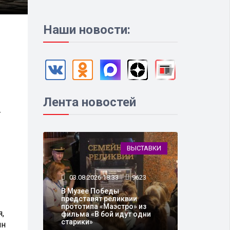
Наши новости:
Лента новостей
т
ВЫСТАВКИ
03.08.2026 18:33
9623
В Музее Победы
представят реликвии
прототипа «Маэстро» из
,
фильма «В бой идут одни
старики»
ин