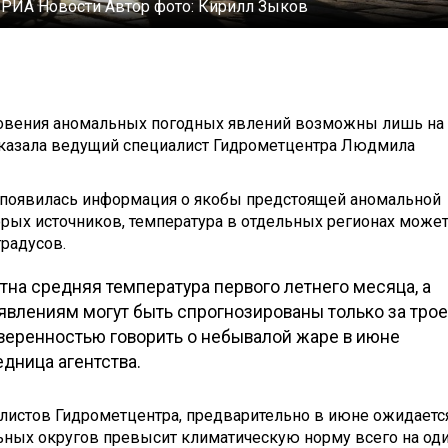
 РИА Новости
Автор фото:
Кирилл Зыков
новения аномальных погодных явлений возможны лишь на
ссказала ведущий специалист Гидрометцентра Людмила
 появилась информация о якобы предстоящей аномальной
орых источников, температура в отдельных регионах може
радусов.
тна средняя температура первого летнего месяца, а
влениям могут быть спрогнозированы только за трое
 уверенностью говорить о небывалой жаре в июне
дница агентства.
листов Гидрометцентра, предварительно в июне ожидается
льных округов превысит климатическую норму всего на од