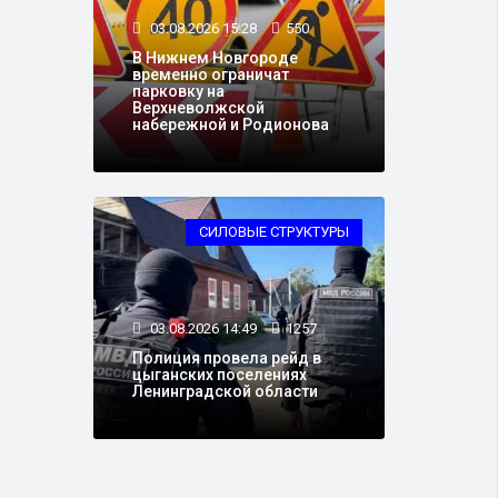
03.08.2026 15:28
550
В Нижнем Новгороде
временно ограничат
парковку на
Верхневолжской
набережной и Родионова
СИЛОВЫЕ СТРУКТУРЫ
03.08.2026 14:49
1257
Полиция провела рейд в
цыганских поселениях
Ленинградской области