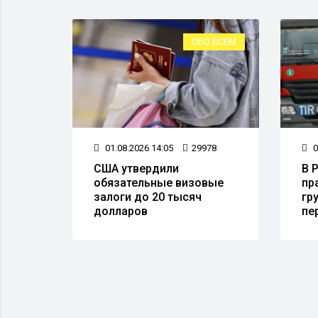
О ВСЕМ
ОБО ВСЕМ
47
01.08.2026 14:05
29978
0
США утвердили
В 
ские
обязательные визовые
пр
и
залоги до 20 тысяч
гр
долларов
пе