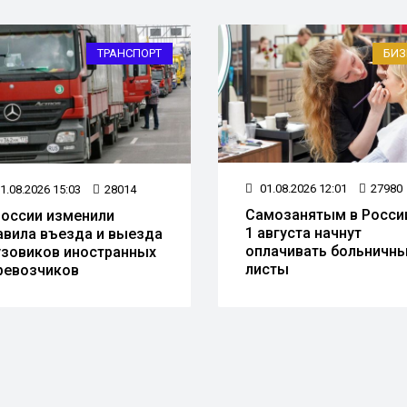
ТРАНСПОРТ
БИЗ
01.08.2026 12:01
27980
1.08.2026 15:03
28014
Самозанятым в Росси
России изменили
1 августа начнут
авила въезда и выезда
оплачивать больничн
узовиков иностранных
листы
ревозчиков