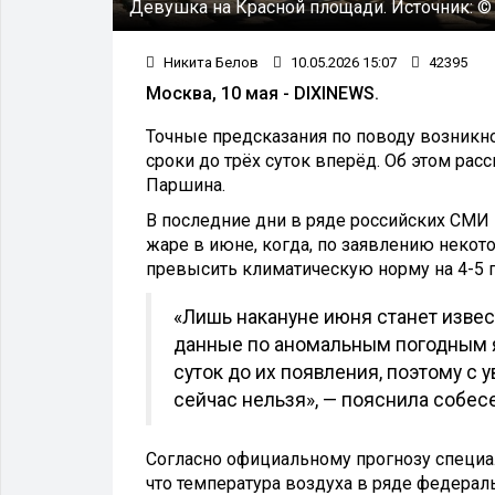
Девушка на Красной площади.
Источник:
©
Никита Белов
10.05.2026 15:07
42395
Москва, 10 мая - DIXINEWS.
Точные предсказания по поводу возник
сроки до трёх суток вперёд. Об этом ра
Паршина.
В последние дни в ряде российских СМИ
жаре в июне, когда, по заявлению некот
превысить климатическую норму на 4-5 г
«Лишь накануне июня станет извес
данные по аномальным погодным я
суток до их появления, поэтому с
сейчас нельзя», — пояснила собесе
Согласно официальному прогнозу специа
что температура воздуха в ряде федера