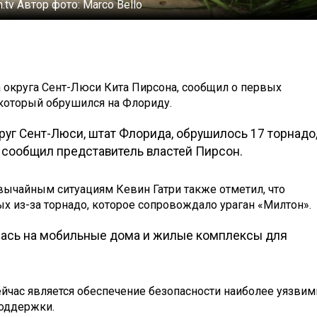
n.tv
Автор фото:
Marco Bello
 округа Сент-Люси Кита Пирсона, сообщил о первых
 который обрушился на Флориду.
руг Сент-Люси, штат Флорида, обрушилось 17 торнадо
 - сообщил представитель властей Пирсон.
вычайным ситуациям Кевин Гатри также отметил, что
х из-за торнадо, которое сопровождало ураган «Милтон».
лась на мобильные дома и жилые комплексы для
ейчас является обеспечение безопасности наиболее уязви
поддержки.