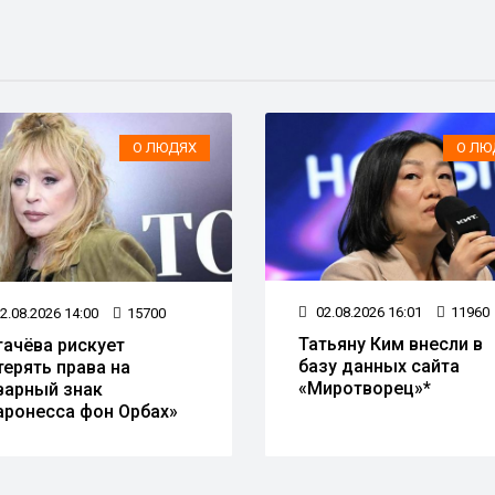
О ЛЮДЯХ
О ЛЮ
02.08.2026 16:01
11960
2.08.2026 14:00
15700
Татьяну Ким внесли в
гачёва рискует
базу данных сайта
терять права на
«Миротворец»*
варный знак
аронесса фон Орбах»