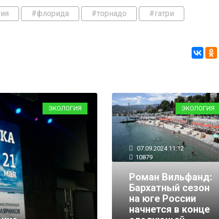
гия
#флорида
#торнадо
#гатри
ЭКОЛОГИЯ
ЭКОЛОГИЯ
07.09.2024 11:12
10879
Роман Вильфанд:
Бархатный сезон
на юге России
08.08.2023 12:39
10378
начнется в конце