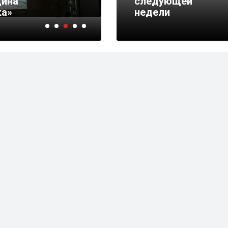
щина
Линейку тюменских э
следующей
ка»
презентовали на эко
недели