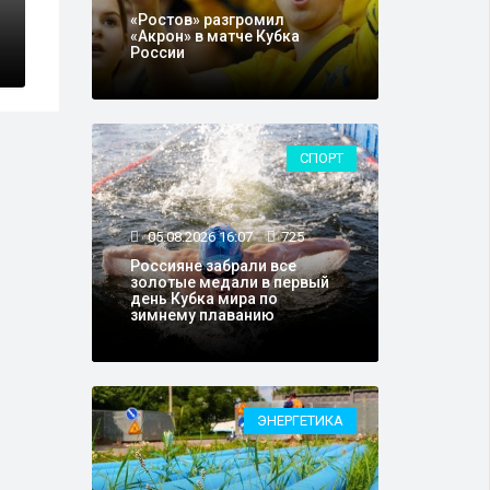
копродуктов
В Тюмени впер
«Ростов» разгромил
фесте
ландшафтный 
«Акрон» в матче Кубка
России
СПОРТ
05.08.2026 16:07
725
Россияне забрали все
золотые медали в первый
день Кубка мира по
зимнему плаванию
ЭНЕРГЕТИКА