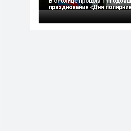
ы в
В столице прошла 11 годов
празднования «Дня полярни