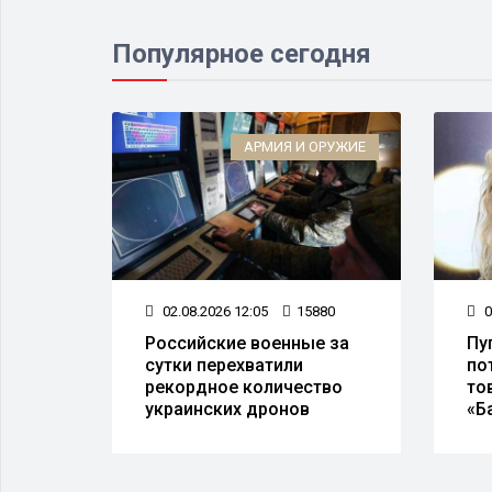
Популярное сегодня
ЛОГИЯ
АРМИЯ И ОРУЖИЕ
76
02.08.2026 12:05
15880
0
ой
Российские военные за
Пу
сутки перехватили
по
рекордное количество
то
украинских дронов
«Б