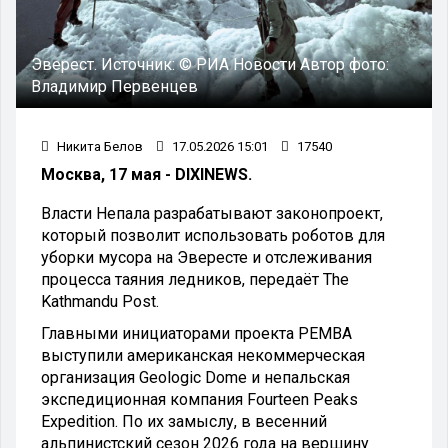
Эверест.
Источник:
© РИА Новости
Автор фото:
Владимир Первенцев
Никита Белов
17.05.2026 15:01
17540
Москва, 17 мая - DIXINEWS.
Власти Непала разрабатывают законопроект,
который позволит использовать роботов для
уборки мусора на Эвересте и отслеживания
процесса таяния ледников, передаёт The
Kathmandu Post.
Главными инициаторами проекта PEMBA
выступили американская некоммерческая
организация Geologic Dome и непальская
экспедиционная компания Fourteen Peaks
Expedition. По их замыслу, в весенний
альпинистский сезон 2026 года на вершину