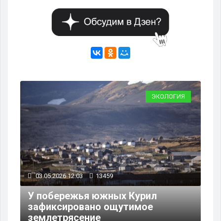
ИЯ
ЭКОЛОГИЯ
03.05.2026 12:03
13459
25
У побережья южных Курил
зафиксировано ощутимое
Ро
землетрясение
за