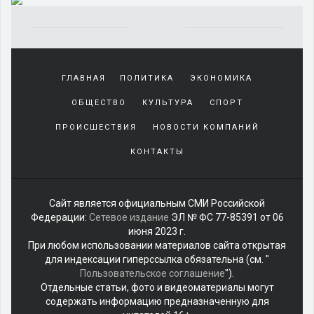
Yakından
tanıdığı
ГЛАВНАЯ
ПОЛИТИКА
ЭКОНОМИКА
sürekli
beraber
ОБЩЕСТВО
КУЛЬТУРА
СПОРТ
zaman
geçirerek
ПРОИСШЕСТВИЯ
НОВОСТИ КОМПАНИЙ
günlerini
КОНТАКТЫ
harcadığı
porno
izle
kadar
Сайт является официальным СМИ Российской
yakın
Федерации:
Сетевое издание
ЭЛ № ФС 77-85391 от 06
olan
июня 2023 г.
arkadaşına
При любом использовании материалов сайта открытая
misafir
для индексации гиперссылка обязательна (см. "
olarak
Пользовательское соглашение
").
kalmaya
Отдельные статьи, фото и видеоматериалы могут
gelen
содержать информацию предназначенную для
genç