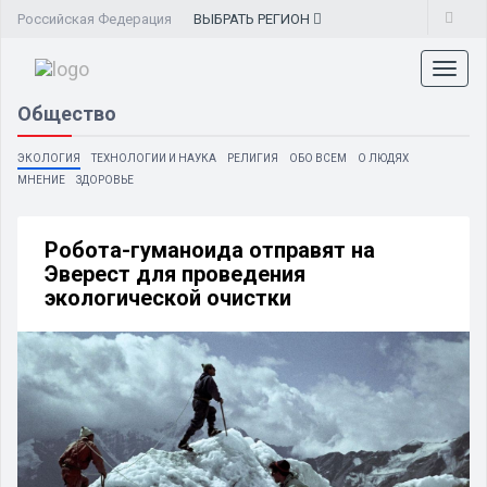
Российская Федерация
ВЫБРАТЬ
РЕГИОН
Toggl
naviga
Общество
ЭКОЛОГИЯ
ТЕХНОЛОГИИ И НАУКА
РЕЛИГИЯ
ОБО ВСЕМ
О ЛЮДЯХ
МНЕНИЕ
ЗДОРОВЬЕ
Робота-гуманоида отправят на
Эверест для проведения
экологической очистки