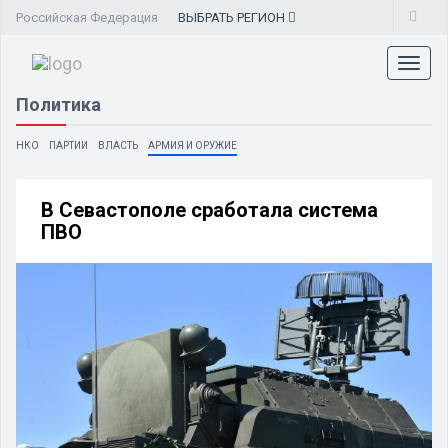
Российская Федерация
ВЫБРАТЬ
РЕГИОН
Toggl
naviga
Политика
НКО
ПАРТИИ
ВЛАСТЬ
АРМИЯ И ОРУЖИЕ
В Севастополе сработала система
ПВО