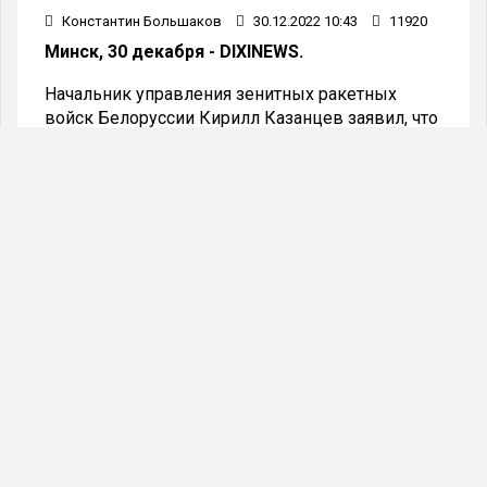
Константин Большаков
30.12.2022 10:43
11920
Минск, 30 декабря - DIXINEWS.
Начальник управления зенитных ракетных
войск Белоруссии Кирилл Казанцев заявил, что
инцидент с падением украинской ракеты
комплекса ПВО С-300 на белорусской
территории может быть провокацией Украины.
Об этом сообщает агентство «ТАСС».
Сейчас, по словам Казанцева, рассматриваются
две версии произошедшего.
- Непреднамеренный пуск зенитной
управляемой ракеты ввиду низкой обученности
расчёта или неисправности ракеты либо это
преднамеренная провокация Вооружённых
сил Украины, - пояснил белорусский военный.
Напомним, о падении украинской ракеты на
территории Белоруссии стало известно 29
декабря. В Киеве заявили о готовности