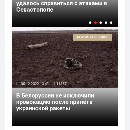
й
удалось справиться с атаками в
Се
Севастополе
- 
АРМИЯ И ОРУЖИЕ
30.12.2022 10:43
11367
В Белоруссии не исключили
провокацию после прилёта
украинской ракеты