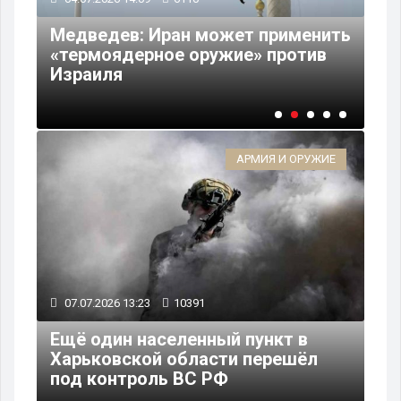
Ге
Медведев: Иран может применить
Ко
«термоядерное оружие» против
по
Израиля
До
АРМИЯ И ОРУЖИЕ
07.07.2026 13:23
10391
Ещё один населенный пункт в
Харьковской области перешёл
под контроль ВС РФ