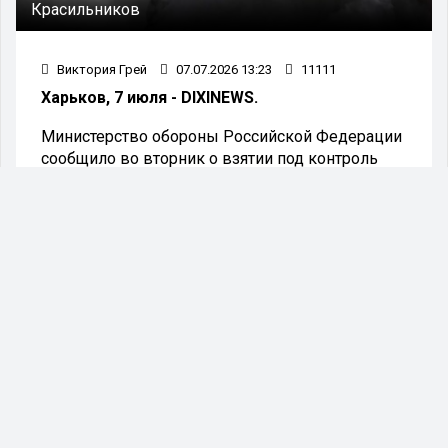
Красильников
Виктория Грей
07.07.2026 13:23
11111
Харьков, 7 июля - DIXINEWS.
Министерство обороны Российской Федерации
сообщило во вторник о взятии под контроль
населенного пункта Петро-Ивановка в
Харьковской области.
"Подразделения группировки войск
"Север" улучшили тактическое
положение. В результате
решительных действий взят под
контроль населенный пункт Петро-
Ивановка Харьковской области", -
говорится в сводке военного
ведомства.