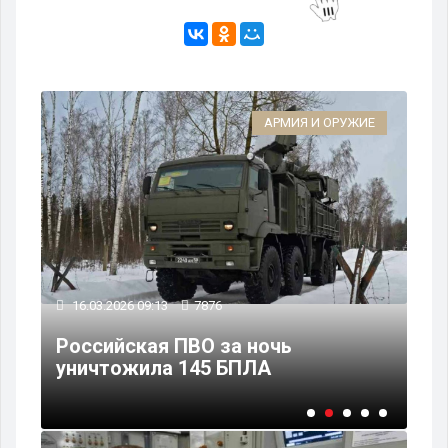
ИЕ
АРМИЯ И ОРУЖИЕ
15
16.03.2026 09:13
7876
Кр
Российская ПВО за ночь
Мо
уничтожила 145 БПЛА
по