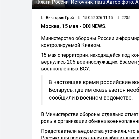
Флаги России.
Источник:
ria.ru
Автор фото:
А
Виктория Грей
15.05.2026 11:15
2735
Москва, 15 мая - DIXINEWS.
Министерство обороны России информиро
контролируемой Киевом.
15 мая с территории, находящейся под к
вернулись 205 военнослужащих. Взамен 
военнопленных ВСУ.
В настоящее время российские во
Беларусь, где им оказывается не
сообщили в военном ведомстве.
В Министерстве обороны отдельно отме
роль в организации обмена военнопленн
Представители ведомства уточнили, что
Россию для прохождения реабилитации 