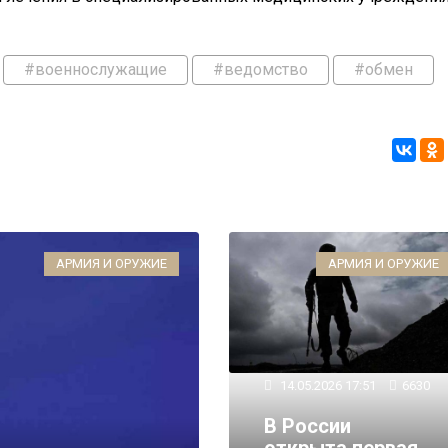
#военнослужащие
#ведомство
#обмен
АРМИЯ И ОРУЖИЕ
АРМИЯ И ОРУЖИЕ
14.05.2026 17:51
6630
В России
открыта первая