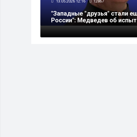
13.05.2026 12:16
12867
иния с
"Западные "друзья" стали е
России": Медведев об испыт