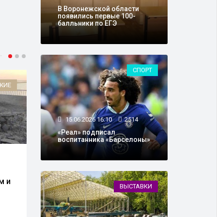
В Воронежской области
появились первые 100-
балльники по ЕГЭ
СПОРТ
ЖИЕ
ФИНАНСЫ
15.06.2026 16:10
2514
«Реал» подписал
воспитанника «Барселоны»
13.06.2026 11:08
8763
14.0
В Госдуме
ПВО 
м и
спрогнозировали курс
укра
ВЫСТАВКИ
доллара к концу года
бесп
росс