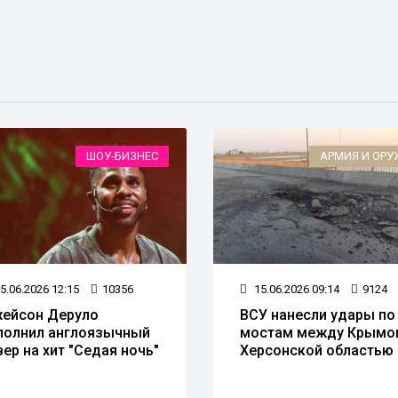
ШОУ-БИЗНЕС
АРМИЯ И ОРУ
5.06.2026 12:15
10356
15.06.2026 09:14
9124
ейсон Деруло
ВСУ нанесли удары по
полнил англоязычный
мостам между Крымо
вер на хит "Седая ночь"
Херсонской областью