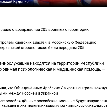
лексей Куденко
вало о возвращении 205 военных с территории,
онтролем киевских властей, в Российскую Федерацию
украинской стороне также были переданы 205
еннослужащие находятся на территории Республики
обходимая психологическая и медицинская помощь, —
тили, что Объединённые Арабские Эмираты сыграли важн
ыми между Россией и Украиной.
 все освобождённые российские военные будут направлен
и лечения в специализированных медицинских учреждени