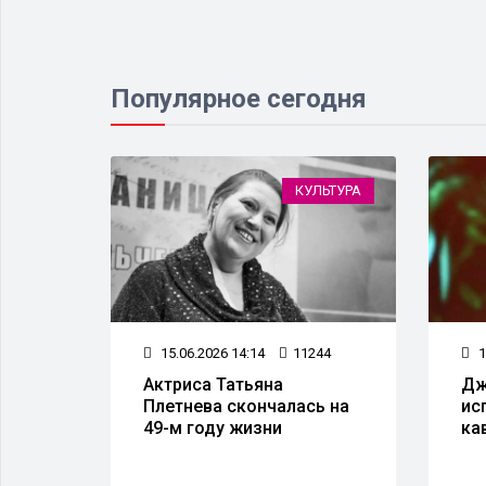
Популярное сегодня
НСПОРТ
КУЛЬТУРА
33
15.06.2026 14:14
11244
1
Актриса Татьяна
Дж
Плетнева скончалась на
ис
49-м году жизни
ка
та