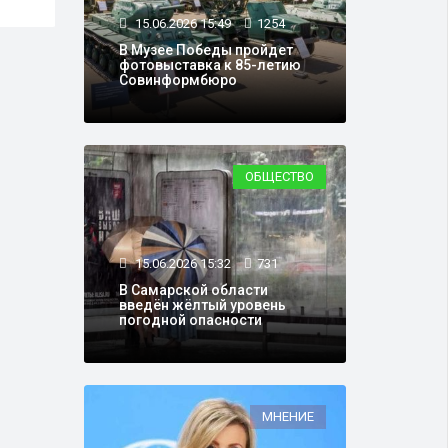
15.06.2026 15:49
1254
В Музее Победы пройдет
фотовыставка к 85-летию
Совинформбюро
ОБЩЕСТВО
15.06.2026 15:32
731
В Самарской области
введён жёлтый уровень
погодной опасности
МНЕНИЕ