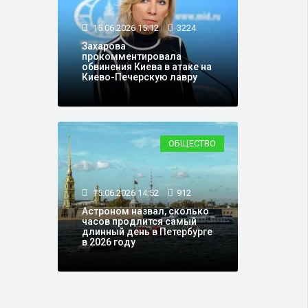
15.06.2026 15:12
3224
Захарова
прокомментировала
обвинения Киева в атаке на
Киево-Печерскую лавру
ОБЩЕСТВО
15.06.2026 14:52
912
Астроном назвал, сколько
часов продлится самый
длинный день в Петербурге
в 2026 году