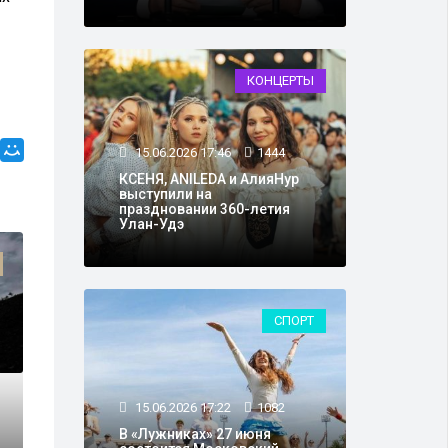
КОНЦЕРТЫ
15.06.2026 17:46
1444
КСЕНЯ, ANILEDA и АлияНур
выступили на
праздновании 360-летия
Улан-Удэ
АРМИЯ И ОРУЖИЕ
СПОРТ
15.06.2026 17:22
1082
В «Лужниках» 27 июня