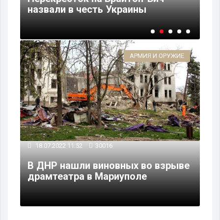
назвали в честь Украины
ув
АРМИЯ И ОРУЖИЕ
18.07.2022 11:52
30016
В ДНР нашли виновных во взрыве
драмтеатра в Мариуполе