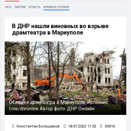
НКО
ПАРТИИ
ВЛАСТЬ
АРМИЯ И ОРУЖИЕ
В ДНР нашли виновных во взрыве
драмтеатра в Мариуполе
Обломки драмтеатра в Мариуполе.
Источник:
t.me/dnronline
Автор фото:
ДНР Онлайн
Константин Большаков
18.07.2022 11:52
30016