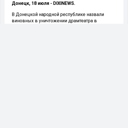
Донецк, 18 июля - DIXINEWS.
В Донецкой народной республике назвали
виновных в уничтожении драмтеатра в
Мариуполе. Об этом сообщается в телеграм-
канале официального сайта республики «ДНР
Онлайн».
- Расследование подрыва мариупольского
драмтеатра подтверждает вину украинских
боевиков, - сказано в сообщении.
Напомним, драмтеатр в Мариуполе был
уничтожен 16 марта 2022 года. Как заявляли в
Минобороны России, за этим стоят боевики
запрещённой в России экстремистской
националистической организации «Азов».
#днр
#мариуполь
#украина