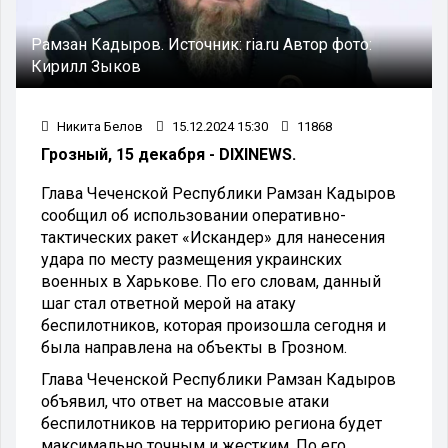
Рамзан Кадыров.
Источник:
ria.ru
Автор фото:
Кирилл Зыков
Никита Белов
15.12.2024 15:30
11868
Грозный, 15 декабря - DIXINEWS.
Глава Чеченской Республики Рамзан Кадыров
сообщил об использовании оперативно-
тактических ракет «Искандер» для нанесения
удара по месту размещения украинских
военных в Харькове. По его словам, данный
шаг стал ответной мерой на атаку
беспилотников, которая произошла сегодня и
была направлена на объекты в Грозном.
Глава Чеченской Республики Рамзан Кадыров
объявил, что ответ на массовые атаки
беспилотников на территорию региона будет
максимально точным и жестким. По его