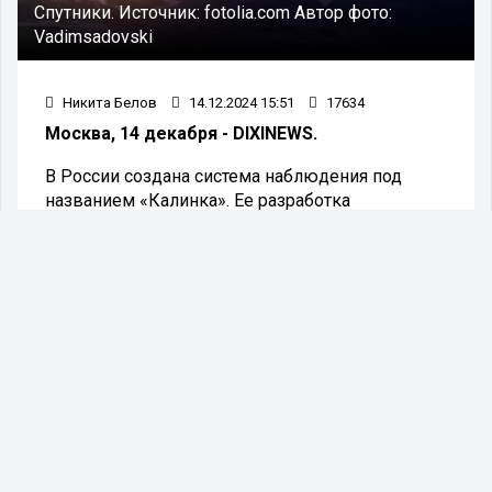
Спутники.
Источник:
fotolia.com
Автор фото:
Vadimsadovski
Никита Белов
14.12.2024 15:51
17634
Москва, 14 декабря - DIXINEWS.
В России создана система наблюдения под
названием «Калинка». Ее разработка
предназначена для определения точного
расположения источников сигналов, исходящих
от спутниковых систем связи, включая такие
платформы, как Starlink. В настоящее время
комплекс проходит испытания в рамках
практического применения.
Как сообщает ТАСС, председатель правления
Центра беспилотных систем и технологий
Андрей Безруков рассказал о том, как система
«Калинка» эффективно выявляет
безэкипажные катера и беспилотники,