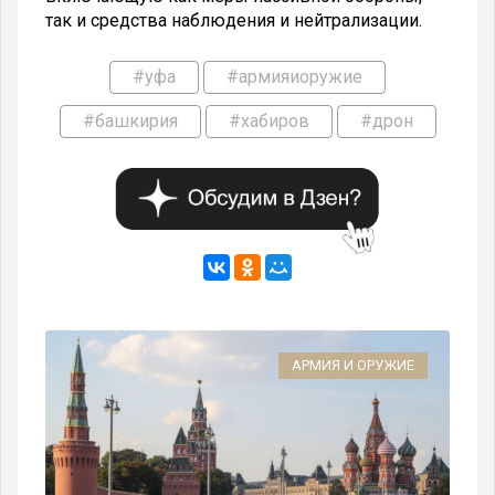
так и средства наблюдения и нейтрализации.
#уфа
#армияиоружие
#башкирия
#хабиров
#дрон
ИЕ
АРМИЯ И ОРУЖИЕ