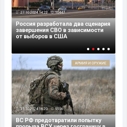
27.10.2024 14:22
10447
20
вет
Россия разработала два сценария
Ро
завершения СВО в зависимости
см
от выборов в США
фл
АРМИЯ И ОРУЖИЕ
31.10.2024 16:20
9556
ВС РФ предотвратили попытку
прорыва ВСУ через госграницу в