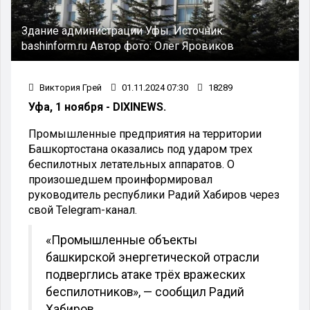
Здание администрации Уфы.
Источник:
bashinform.ru
Автор фото:
Олег Яровиков
Виктория Грей
01.11.2024 07:30
18289
Уфа, 1 ноября - DIXINEWS.
Промышленные предприятия на территории
Башкортостана оказались под ударом трех
беспилотных летательных аппаратов. О
произошедшем проинформировал
руководитель республики Радий Хабиров через
свой Telegram-канал.
«Промышленные объекты
башкирской энергетической отрасли
подверглись атаке трёх вражеских
беспилотников», — сообщил Радий
Хабиров.