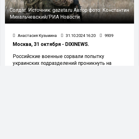
Солдат.
Источник:
gazeta.ru
Автор фото:
Константин
Михальчевский/РИА Новости
Анастасия Кузьмина
31.10.2024 16:20
9939
Москва, 31 октября - DIXINEWS.
Российские военные сорвали попытку
украинских подразделений проникнуть на
территорию России через границу в Курской
области. О данном инциденте
проинформировало Министерство обороны РФ.
Попытка украинской армии прорваться через
российскую государственную границу в
сторону населенного пункта Новый Путь была
предотвращена. Об этом говорится в отчете
ведомства, касающемся отражения атаки ВСУ.
Министерство обороны России сообщает, что
потери украинской стороны составили около 10