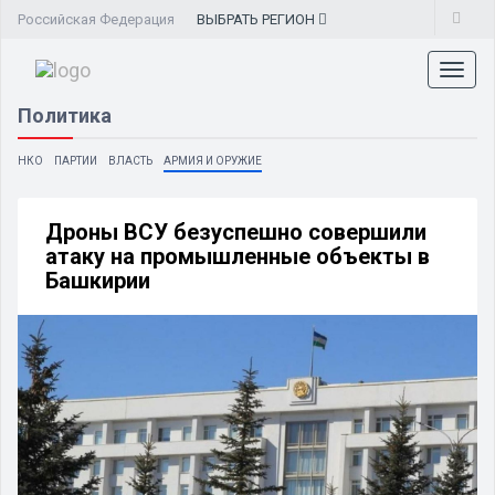
Российская Федерация
ВЫБРАТЬ
РЕГИОН
Toggl
naviga
Политика
НКО
ПАРТИИ
ВЛАСТЬ
АРМИЯ И ОРУЖИЕ
Дроны ВСУ безуспешно совершили
атаку на промышленные объекты в
Башкирии