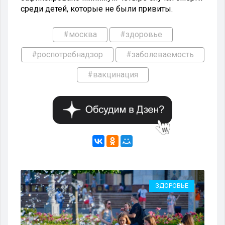
среди детей, которые не были привиты.
#москва
#здоровье
#роспотребнадзор
#заболеваемость
#вакцинация
ЬЕ
ЗДОРОВЬЕ