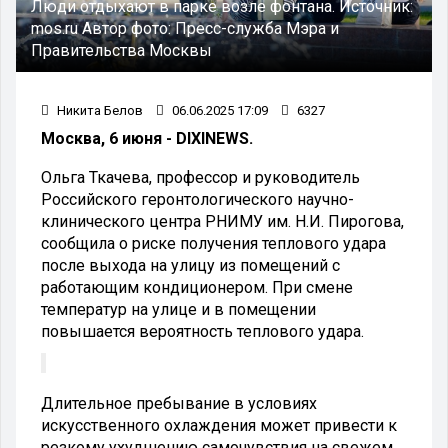
Люди отдыхают в парке возле фонтана.
Источник:
mos.ru
Автор фото:
Пресс-служба Мэра и
Правительства Москвы
Никита Белов
06.06.2025 17:09
6327
Москва, 6 июня - DIXINEWS.
Ольга Ткачева, профессор и руководитель
Российского геронтологического научно-
клинического центра РНИМУ им. Н.И. Пирогова,
сообщила о риске получения теплового удара
после выхода на улицу из помещений с
работающим кондиционером. При смене
температур на улице и в помещении
повышается вероятность теплового удара.
Длительное пребывание в условиях
искусственного охлаждения может привести к
резкому ухудшению самочувствия на свежем