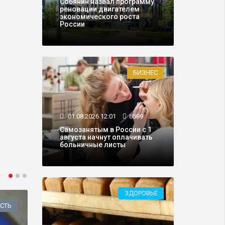
Собянин назвал программу
реновации двигателем
экономического роста
России
БИЗНЕС
01.08.2026 12:01
6599
Самозанятым в России с 1
августа начнут оплачивать
больничные листы
ЗДОРОВЬЕ
СТЬ
ОБЩЕСТВО