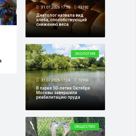
31.07.2026 17:55
13192
Диетолог назвала вид
хлеба, способствующий
снижению веса
29.07.2026 16:14
19102
29.0
Кассационный суд
Скон
оставил приговор
куль
ЭКОЛОГИЯ
Блиновской, отклонив
прес
жалобы защиты
я
31.07.2026 17:24
10163
В парке 50-летия Октября
Москвы завершили
реабилитацию пруда
ОБЩЕСТВО