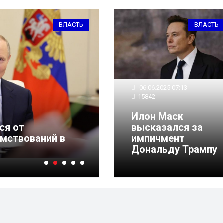
ВЛАСТЬ
ВЛАСТЬ
06.06.2025 07:13
15842
04.06.2025 16:07
8819
Илон Маск
ся от
Для сделок с недви
высказался за
имствований в
в электронном виде 
импичмент
биометрическая сист
Дональду Трампу