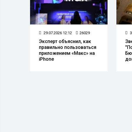
52
29.07.2026 12:12
26029
3
Эксперт объяснил, как
Зв
правильно пользоваться
"П
приложением «Макс» на
Бю
iPhone
до