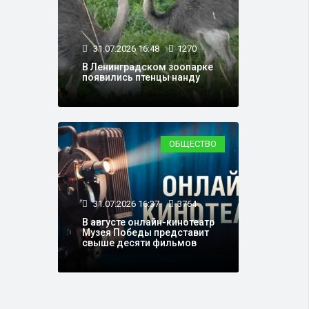
31.07.2026 16:48
1270
В Ленинградском зоопарке
появились птенцы нанду
ОБЩЕСТВО
31.07.2026 16:37
3764
В августе онлайн-кинотеатр
Музея Победы представит
свыше десяти фильмов