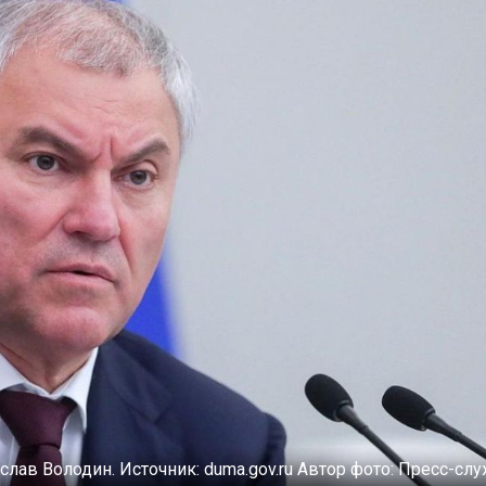
слав Володин.
Источник:
duma.gov.ru
Автор фото:
Пресс-слу