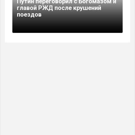
Путин переговорил с Богомазом и
главой РЖД после крушений
поездов