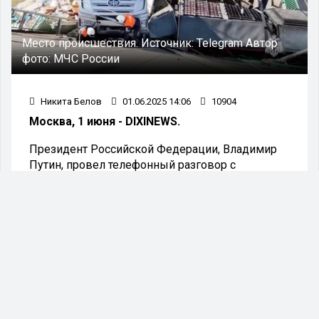
Место происшествия.
Источник:
Telegram
Автор
фото:
МЧС России
Никита Белов
01.06.2025 14:06
10904
Москва, 1 июня - DIXINEWS.
Президент Российской Федерации, Владимир
Путин, провел телефонный разговор с
губернатором Брянской области Александром
Богомазом. В число участников беседы вошел
и руководитель РЖД Олег Белозеров.
Президент РФ Владимир Путин провёл
телефонные переговоры с брянским
губернатором Александром Богомазом и
главой компании РЖД Олегом Белозеровым.
Эту информацию подтвердил пресс-секретарь
главы государства Дмитрий Песков, сообщает