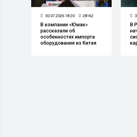
78
3
30.07.2026 18:20
28162
В 
В компании «Юмак»
верь"
на
рассказали об
си
особенностях импорта
 делу
ка
оборудования из Китая