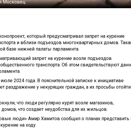
я Московец
конопроект, который предусматривал запрет на курение
нспорта и вблизи подъездов многоквартирных домов. Така
ой базе нижней палаты парламента.
сматривающий запрет на курение возле подъездов
 общественного транспорта. Об этом свидетельствуют дан
рламента.
июле 2024 года. В пояснительной записке к инициативе
ет раздражение у некурящих граждан, а их просьбы отойти
ркнули, что люди регулярно курят возле магазинов,
домов, что создает неудобства для их жильцов.
«Новые люди» Амир Хамитов сообщил о планах представить 
курение на ходу.