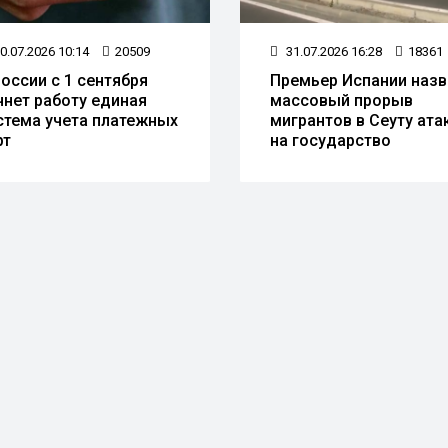
0.07.2026 10:14
20509
31.07.2026 16:28
18361
России с 1 сентября
Премьер Испании назв
чнет работу единая
массовый прорыв
стема учета платежных
мигрантов в Сеуту ата
рт
на государство