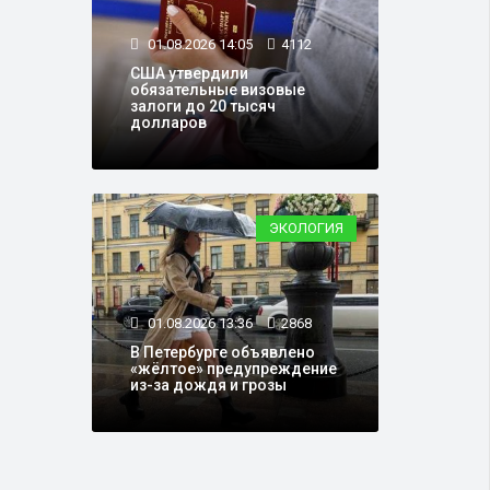
01.08.2026 14:05
4112
США утвердили
обязательные визовые
залоги до 20 тысяч
долларов
ЭКОЛОГИЯ
01.08.2026 13:36
2868
В Петербурге объявлено
«жёлтое» предупреждение
из-за дождя и грозы