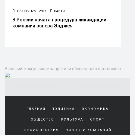
05.08.2026 12:07
64519
В России начата процедура ликвидации
компании рэпера Элджея
В российском регионе запретили обсервацию вахтовиков
Yakından
tanıdığı
ГЛАВНАЯ
ПОЛИТИКА
ЭКОНОМИКА
sürekli
beraber
ОБЩЕСТВО
КУЛЬТУРА
СПОРТ
zaman
geçirerek
ПРОИСШЕСТВИЯ
НОВОСТИ КОМПАНИЙ