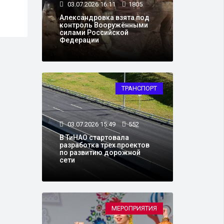
03.07.2026 16:11
1805
Украине с атаками на
Петербург
Александровка взята под
контроль Вооружёнными
силами Российской
Федерации
ТРАНСПОРТ
03.07.2026 15:49
552
В ТиНАО стартовала
разработка трех проектов
по развитию дорожной
сети
МЕРОПРИЯТИЯ