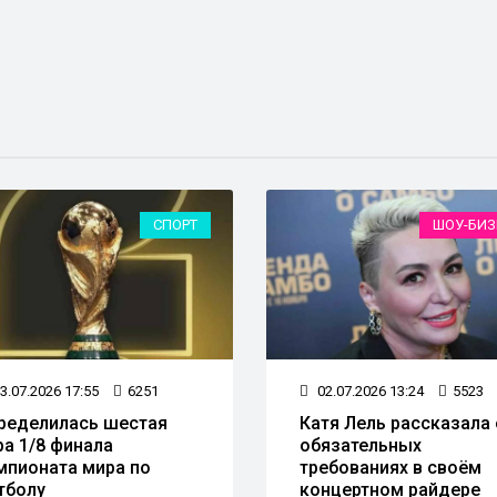
ШОУ-БИЗНЕС
СП
2.07.2026 13:24
5523
03.07.2026 10:14
4992
тя Лель рассказала об
Александр Овечкин
язательных
продлил контракт с
ебованиях в своём
«Вашингтон Кэпиталз»
нцертном райдере