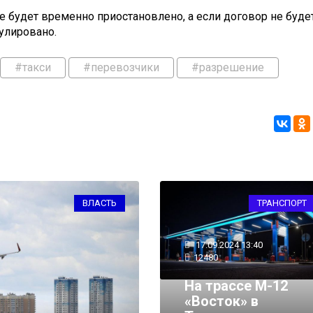
 будет временно приостановлено, а если договор не буде
нулировано.
#такси
#перевозчики
#разрешение
ТЕХНОЛОГИИ И НАУКА
ТРАНСПОРТ
17.09.2024 13:40
12480
На трассе М-12
«Восток» в