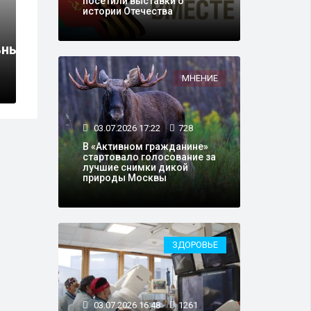
посетили выставки о
12.05.2024 18:38
1
истории Отечества
Профильный к
 в Москве: пример для
ьных
кандидатов на
Правительства
МНЕНИЕ
03.07.2026 17:22
728
В «Активном гражданине»
стартовало голосование за
лучшие снимки дикой
природы Москвы
ЗДОРОВЬЕ
03.07.2026 16:48
1261