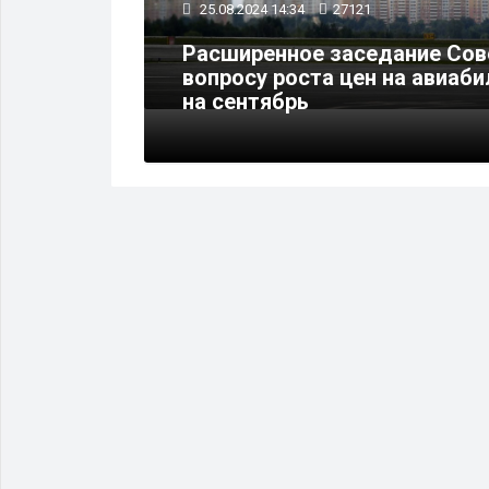
21.08.2024 20:44
6295
 по
азначено
Большая африканская экспе
стартовала в Калининграде