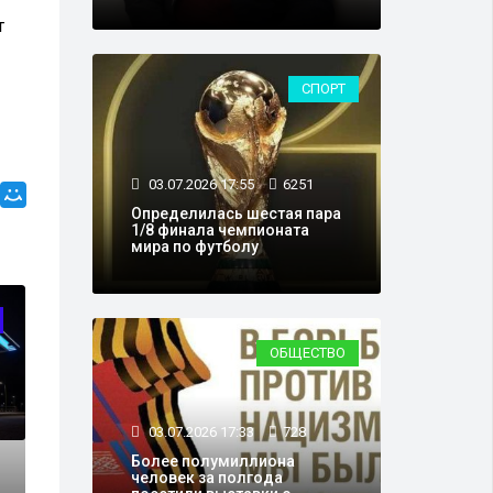
т
СПОРТ
03.07.2026 17:55
6251
Определилась шестая пара
1/8 финала чемпионата
мира по футболу
ТРАНСПОРТ
ОБЩЕСТВО
03.07.2026 17:33
728
Более полумиллиона
человек за полгода