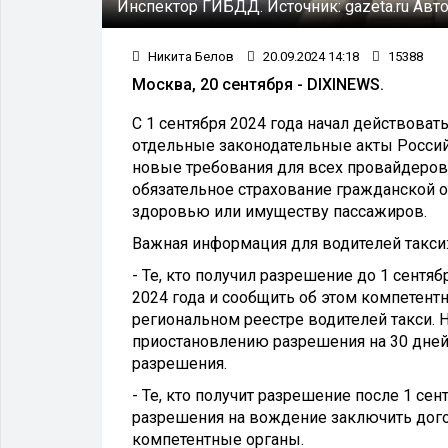
Инспектор ГИБДД.
Источник:
gazeta.ru
Авто
Никита Белов
20.09.2024 14:18
15388
Москва, 20 сентября - DIXINEWS.
С 1 сентября 2024 года начал действова
отдельные законодательные акты Россий
новые требования для всех провайдеров 
обязательное страхование гражданской 
здоровью или имуществу пассажиров.
Важная информация для водителей такси
- Те, кто получил разрешение до 1 сентя
2024 года и сообщить об этом компетент
региональном реестре водителей такси.
приостановлению разрешения на 30 дней,
разрешения.
- Те, кто получит разрешение после 1 се
разрешения на вождение заключить дого
компетентные органы.