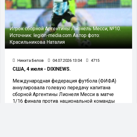
Игрок сборной Аргентины Лионель Месси, №10.
Источник:
legion-media.com
Автор фото:
Красильникова Наталия
Никита Белов
04.07.2026 13:04
4715
США, 4 июля - DIXINEWS.
Международная федерация футбола (ФИФА)
аннулировала голевую передачу капитана
сборной Аргентины Лионеля Месси в матче
1/16 финала против национальной команды
Кабо-Верде.
Аргентинская сборная одержала победу в
дополнительное время с итоговым счетом 3:2.
Ключевой мяч встречи был отправлен в ворота