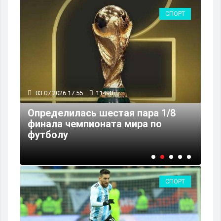
РТ
СПОРТ
03.07.2026 17:55
11490
03
Определилась шестая пара 1/8
финала чемпионата мира по
Ал
футболу
ко
СПОРТ