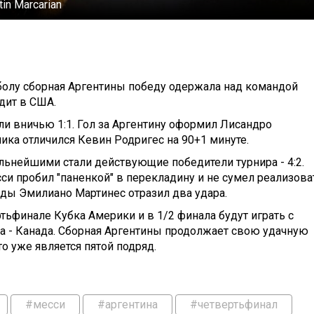
in Marcarian
болу сборная Аргентины победу одержала над командой
дит в США.
и вничью 1:1. Гол за Аргентину оформил Лисандро
ника отличился Кевин Родригес на 90+1 минуте.
ильнейшими стали
действующие победители турнира - 4:2.
и пробил "паненкой" в перекладину и не сумел реализова
нды Эмилиано Мартинес отразил два удара.
ьфинале Кубка Америки и в 1/2 финала будут играть с
а - Канада. Сборная Аргентины продолжает свою удачную
о уже является пятой подряд.
#месси
#аргентина
#четвертьфинал