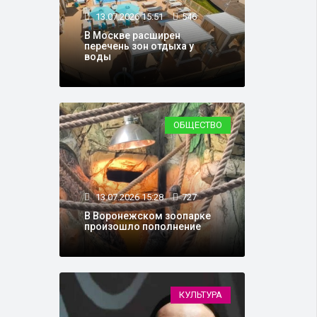
13.07.2026 15:51
546
В Москве расширен
перечень зон отдыха у
воды
ОБЩЕСТВО
13.07.2026 15:28
727
В Воронежском зоопарке
произошло пополнение
КУЛЬТУРА