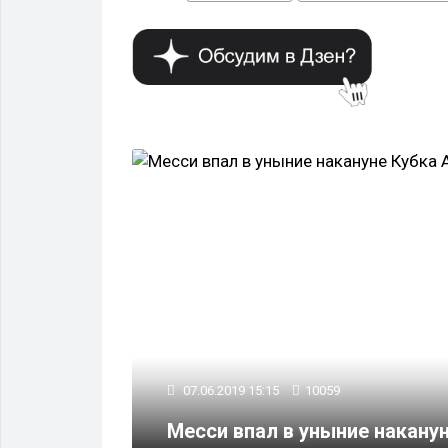
СПОРТ
03.07.2019 05:18
9601
ся проигрывать
Месси снова не выигр