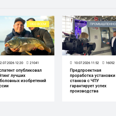
О ВСЕМ
ПРОМЫШЛЕННОСТЬ
041
10.07.2026 11:52
16052
овал
Предпроектная
Б
проработка установки
В
тений
станков с ЧПУ
по
гарантирует успех
с
производства