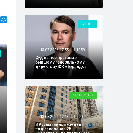
СПОРТ
13.07.2026 17:55
1258
СПОРТ
Суд вынес приговор
бывшему генеральному
директору ФК «Торпедо»
ОБЩЕСТВО
059
13.07.2026 17:13
550
В Кузьминках передали
ныние накануне Кубка Америки
под заселение 25