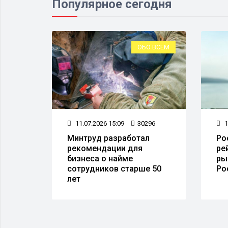
Популярное сегодня
ОБО ВСЕМ
ОБ
11.07.2026 15:09
30296
12.07.2026 12:20
21
Минтруд разработал
Роспатент опублик
рекомендации для
рейтинг лучших
бизнеса о найме
рыболовных изобре
сотрудников старше 50
России
лет