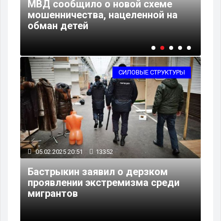
МВД сообщило о новой схеме
СК
мошенничества, нацеленной на
ра
обман детей
ла
СИЛОВЫЕ СТРУКТУРЫ
05.02.2025 20:51
13352
Бастрыкин заявил о дерзком
проявлении экстремизма среди
мигрантов