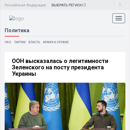
Российская Федерация
ВЫБРАТЬ
РЕГИОН
Toggl
naviga
Политика
НКО
ПАРТИИ
ВЛАСТЬ
АРМИЯ И ОРУЖИЕ
ООН высказалась о легитимности
Зеленского на посту президента
Украины