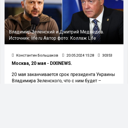
Владимир Зеленский и Дмитрий Медведев.
Источник:
life.ru
Автор фото:
Коллаж Life
Константин Большаков
20.05.2024 15:28
30353
Москва, 20 мая - DIXINEWS.
20 мая заканчивается срок президента Украины
Владимира Зеленского, что с ним будет –
рассказал бывший президент РФ Дмитрий
Медведев.
Зампред Совбеза РФ Дмитрий Медведев
заявил, что для России утрата президентом
Украины Владимиром Зеленским легитимности
ничего не изменит. Об этом он заявил
журналистам агентства «ТАСС».