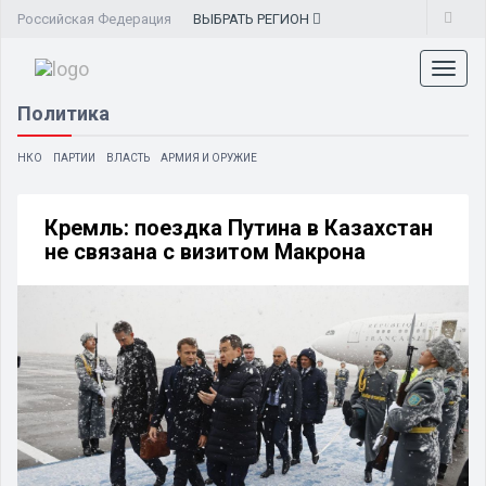
Российская Федерация
ВЫБРАТЬ
РЕГИОН
Toggl
naviga
Политика
НКО
ПАРТИИ
ВЛАСТЬ
АРМИЯ И ОРУЖИЕ
Кремль: поездка Путина в Казахстан
не связана с визитом Макрона