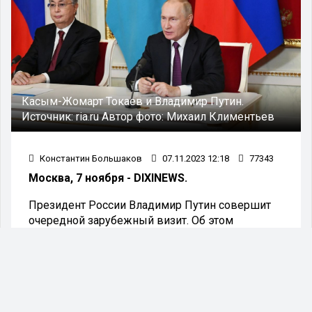
Касым-Жомарт Токаев и Владимир Путин.
Источник:
ria.ru
Автор фото:
Михаил Климентьев
Константин Большаков
07.11.2023 12:18
77343
Москва, 7 ноября - DIXINEWS.
Президент России Владимир Путин совершит
очередной зарубежный визит. Об этом
сообщила пресс-служба Кремля.
9 ноября российский лидер прибудет в
Казахстан, где проведёт переговоры с
президентом Касымом Жомарт-Токаевым.
- В ходе переговоров с Президентом