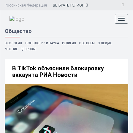
Российская Федерация
ВЫБРАТЬ
РЕГИОН
Toggl
naviga
Общество
ЭКОЛОГИЯ
ТЕХНОЛОГИИ И НАУКА
РЕЛИГИЯ
ОБО ВСЕМ
О ЛЮДЯХ
МНЕНИЕ
ЗДОРОВЬЕ
В TikTok объяснили блокировку
аккаунта РИА Новости