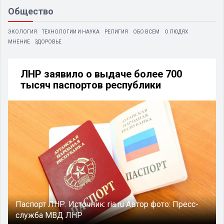
Общество
ЭКОЛОГИЯ
ТЕХНОЛОГИИ И НАУКА
РЕЛИГИЯ
ОБО ВСЕМ
О ЛЮДЯХ
МНЕНИЕ
ЗДОРОВЬЕ
ЛНР заявило о выдаче более 700
тысяч паспортов республики
Паспорт ЛНР.
Источник:
ria.ru
Автор фото:
Пресс-
служба МВД ЛНР