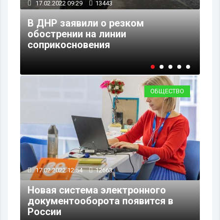
17.02.2022 09:29
13443
16
В ДНР заявили о резком
СК
обострении на линии
на
соприкосновения
за
ОБЩЕСТВО
17.02.2022 12:54
12663
Новая система электронного
документооборота появится в
России