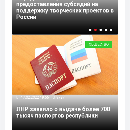
предоставления субсидий на
Фе
поддержку творческих проектов в
пр
России
ра
ОБЩЕСТВО
17.02.2022 19:56
9787
ЛНР заявило о выдаче более 700
тысяч паспортов республики