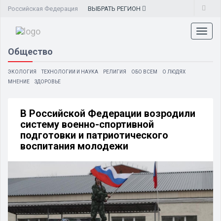
Российская Федерация
ВЫБРАТЬ
РЕГИОН
Toggl
naviga
Общество
ЭКОЛОГИЯ
ТЕХНОЛОГИИ И НАУКА
РЕЛИГИЯ
ОБО ВСЕМ
О ЛЮДЯХ
МНЕНИЕ
ЗДОРОВЬЕ
В Российской Федерации возродили
систему военно-спортивной
подготовки и патриотического
воспитания молодежи