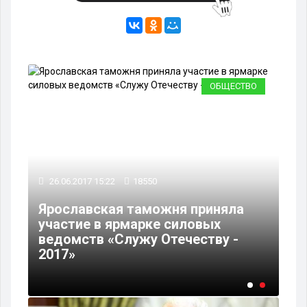
КА
ОБЩЕСТВО
26.06.2017 15:22
18550
Ярославская таможня приняла
участие в ярмарке силовых
ь
ведомств «Служу Отечеству -
2017»