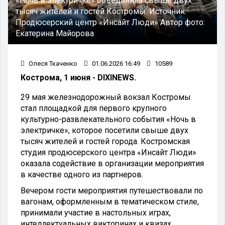
«Ночь в электричке» объединила свыше двух
тысяч жителей и гостей Костромы.
Источник:
Продюсерский центр «Инсайт Люди»
Автор фото:
Екатерина Майорова
Олеся Ткаченко
01.06.2026 16:49
10589
Кострома, 1 июня - DIXINEWS.
29 мая железнодорожный вокзал Костромы
стал площадкой для первого крупного
культурно-развлекательного события «Ночь в
электричке», которое посетили свыше двух
тысяч жителей и гостей города. Костромская
студия продюсерского центра «Инсайт Люди»
оказала содействие в организации мероприятия
в качестве одного из партнеров.
Вечером гости мероприятия путешествовали по
вагонам, оформленным в тематическом стиле,
принимали участие в настольных играх,
интеллектуальных викторинах и квизах,