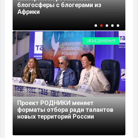
в
блогосферы с блогерами из
Ка
Африки
фо
ОБЪЕДИНЕНИЯ
25.05.2026 17:32
38179
Проект РОДНИКИ меняет
форматы отбора ради талантов
новых территорий России