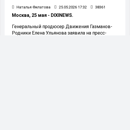
Наталья Филатова
25.05.2026 17:32
38361
Москва, 25 мая - DIXINEWS.
Генеральный продюсер Движения Газманов-
Родники Елена Ульянова заявила на пресс-
конференции в ТАСС, что жюри национального
конкурса исполнителей готово работать в
небольших, камерных форматах, если речь идет
об отборе исполнителей в Донецкой и
Луганской народных республиках, в Херсонской
и Запорожской областях России.
- Мы готовы даже домой приехать к
ребятам, если соображения
безопасности не позволяют провести
большой концерт или масштабный
отборочный тур, - сказала Елена
Ульянова. – Необходимость
послушать вживую лучших