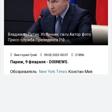
Владимир Путин.
Источник:
ria.ru
Автор фото:
Пресс-служба Президента РФ
Виктория Грей
09.02.2023 00:07
21896
Париж, 9 февраля - DIXINEWS.
Обозреватель
New York Times
Констан Меё
считает, что роман "Кремлевский волшебник",
написанный французским автором Джулиано
да Эмполи может изменить национальную
политику в отношении Украины.
"Популярный роман "Кремлевский волшебник"
изображает симпатический портрет