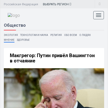
Российская Федерация
ВЫБРАТЬ
РЕГИОН
Toggl
naviga
Общество
ЭКОЛОГИЯ
ТЕХНОЛОГИИ И НАУКА
РЕЛИГИЯ
ОБО ВСЕМ
О ЛЮДЯХ
МНЕНИЕ
ЗДОРОВЬЕ
Макгрегор: Путин привёл Вашингтон
в отчаяние