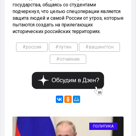
государства, общаясь со студентами
подчеркнул, что целью спецоперации является
защита людей и самой России от угроз, которые
пытаются создать на прилегающих
исторических российских территориях.
#россия
#путин
#вашингтон
#отчаяние
ИЯ
ПОЛИТИКА