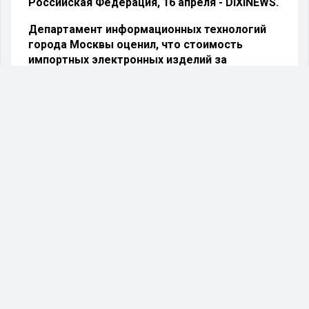
Российская Федерация, 16 апреля - DIXINEWS.
Департамент информационных технологий
города Москвы оценил, что стоимость
импортных электронных изделий за
последние 2 месяца снизилась всего лишь на
5%, в том время как курс рубля по отношению
к доллару укрепился на 22%.
Отечественным торговым сетям трудно
работать в таких условиях.Ведь как мы помним,
в результате роста ключевой ставки ЦБ до 17%
к концу 2014 года, коммерческим банкам стало
не выгодно развивать сектор POS-
кредитования, то есть выдачи займов в точках
продаж. Кроме того, из-за падения реальных
доходов, стоимость потребительской корзины
россиян выросла, в связи с чем покупка
импортной электроники стала «роскошью» для
массового покупателя.