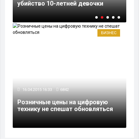
убийство 10-летней девочки
4 
БИЗНЕС
16.04.2015 16:33
6842
Розничные цены на цифровую
технику не спешат обновляться