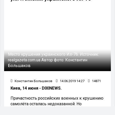
Место крушения украинского Ил-76.
Источник:
realgazeta.com.ua
Автор фото:
Константин
Большаков
Константин Большаков
14.06.2019 14:27
14871
Киев, 14 июня - DIXINEWS.
Причастность российских военных к крушению
самолёта осталась недоказанной. Но
украинским спецслужбам это безразлично.