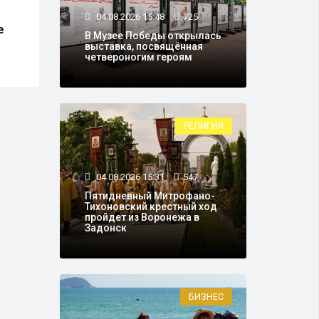
В Роскачестве озвучили
Жите
04.08.2026 15:48
725
е
безопасное количество
Росс
В Музее Победы открылась
газированных напитков
посл
выставка, посвящённая
для здоровья
волн
четвероногим героям
РЕЛИГИЯ
04.08.2026 15:31
547
Пятидневный Митрофано-
Тихоновский крестный ход
пройдет из Воронежа в
Задонск
БИЗНЕС