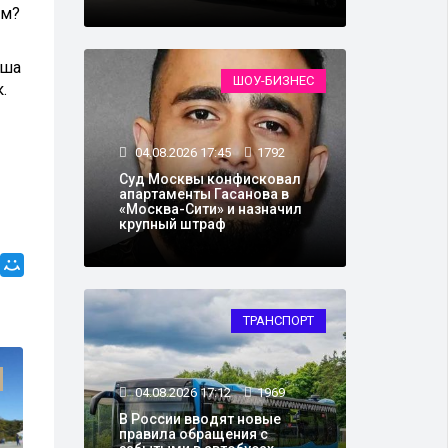
ем?
ьша
ШОУ-БИЗНЕС
.
04.08.2026 17:45
1792
Суд Москвы конфисковал
апартаменты Гасанова в
«Москва-Сити» и назначил
крупный штраф
ТРАНСПОРТ
ПОЛИТИКА
04.08.2026 17:12
1969
В России вводят новые
правила обращения с