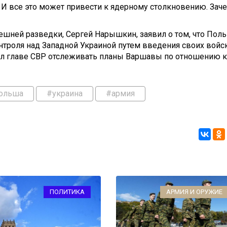
 И все это может привести к ядерному столкновению. Зач
ешней разведки, Сергей Нарышкин, заявил о том, что Пол
троля над Западной Украиной путем введения своих войск
ел главе СВР отслеживать планы Варшавы по отношению к
ольша
#украина
#армия
ПОЛИТИКА
АРМИЯ И ОРУЖИЕ