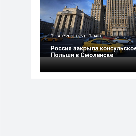
14.07.2023 11:58
8403
длежащий
Россия закрыла консульское
а
Польши в Смоленске