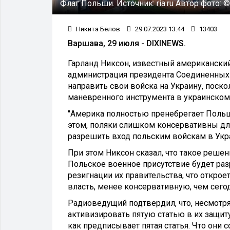
Флаг Польши.
Источник:
ria.ru
Автор фото:
©
Никита Белов
29.07.2023 13:44
13403
Варшава, 29 июля - DIXINEWS.
Гарланд Никсон, известный американский
администрация президента Соединенных
направить свои войска на Украину, поск
маневренного инструмента в украинском
"Америка полностью пренебрегает Польше
этом, поляки слишком консервативны для
разрешить вход польским войскам в Укра
При этом Никсон сказал, что такое реше
Польское военное присутствие будет ра
резигнации их правительства, что откро
власть, менее консервативную, чем сегод
Радиоведущий подтвердил, что, несмотря 
активизировать пятую статью в их защит
как предписывает пятая статья. Что они 