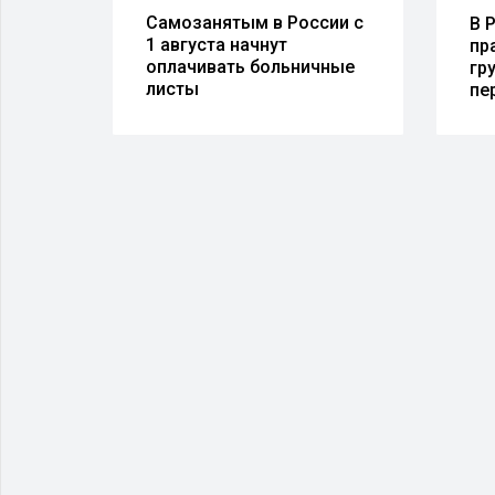
Самозанятым в России с
В 
1 августа начнут
ские
пр
оплачивать больничные
и
гр
листы
пе