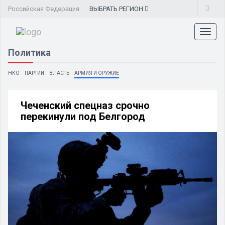
Российская Федерация
ВЫБРАТЬ
РЕГИОН
Toggl
naviga
Политика
НКО
ПАРТИИ
ВЛАСТЬ
АРМИЯ И ОРУЖИЕ
Чеченский спецназ срочно
перекинули под Белгород