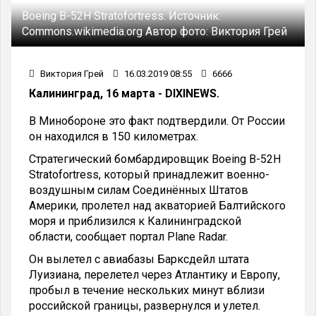
Boeing B-52H Stratofortress.
Источник:
Commons.wikimedia.org
Автор фото:
Виктория Грей
Виктория Грей
16.03.2019 08:55
6666
Калининград, 16 марта - DIXINEWS.
В Минобороне это факт подтвердили. От России
он находился в 150 километрах.
Стратегический бомбардировщик Boeing B-52H
Stratofortress, который принадлежит военно-
воздушным силам Соединённых Штатов
Америки, пролетел над акваторией Балтийского
моря и приблизился к Калининградской
области, сообщает портал Plane Radar.
Он вылетел с авиабазы Барксдейл штата
Луизиана, перелетел через Атлантику и Европу,
пробыл в течение нескольких минут вблизи
российской границы, развернулся и улетел.